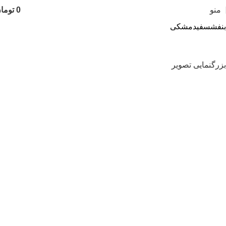
منو
0
توما
بنفش
سفید
مشکی
بزرگنمایی تصویر