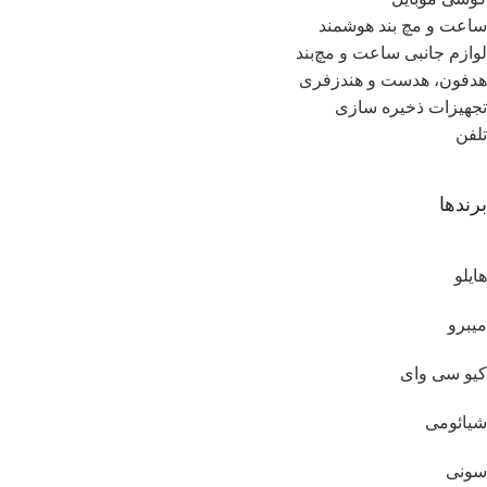
ساعت و مچ بند هوشمند
لوازم جانبی ساعت و مچ‌بند
هدفون، هدست و هندزفری
تجهیزات ذخیره سازی
تلفن
برندها
هایلو
میبرو
کیو سی وای
شیائومی
سونی