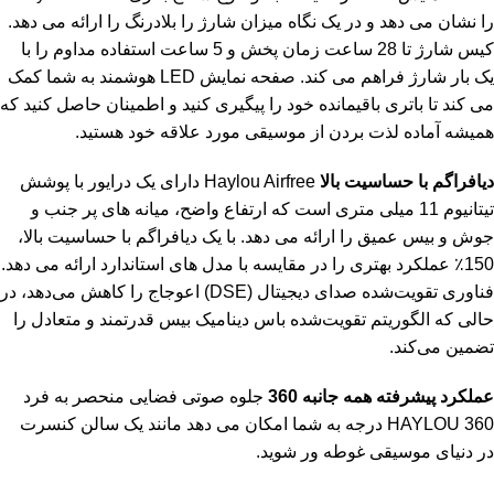
را نشان می دهد و در یک نگاه میزان شارژ را بلادرنگ را ارائه می دهد.
کیس شارژ تا 28 ساعت زمان پخش و 5 ساعت استفاده مداوم را با
یک بار شارژ فراهم می کند. صفحه نمایش LED هوشمند به شما کمک
می کند تا باتری باقیمانده خود را پیگیری کنید و اطمینان حاصل کنید که
همیشه آماده لذت بردن از موسیقی مورد علاقه خود هستید.
دیافراگم با حساسیت بالا
Haylou Airfree دارای یک درایور با پوشش
تیتانیوم 11 میلی متری است که ارتفاع واضح، میانه های پر جنب و
جوش و بیس عمیق را ارائه می دهد. با یک دیافراگم با حساسیت بالا،
150٪ عملکرد بهتری را در مقایسه با مدل های استاندارد ارائه می دهد.
فناوری تقویت‌شده صدای دیجیتال (DSE) اعوجاج را کاهش می‌دهد، در
حالی که الگوریتم تقویت‌شده باس دینامیک بیس قدرتمند و متعادل را
تضمین می‌کند.
عملکرد پیشرفته همه جانبه 360
جلوه صوتی فضایی منحصر به فرد
HAYLOU 360 درجه به شما امکان می دهد مانند یک سالن کنسرت
در دنیای موسیقی غوطه ور شوید.