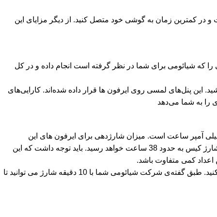
فری ردمی بادز 6 پرو به گوشی اندرویدی خود کافیست درب کیس را باز کنید تا با استفاده از قابلیت Google Fast Pair راحت و در کمترین زمان به گوشی خود متصل کنید. از دیگر مزایای این
 کاربردهای مختلفی را که شیائومی برای شما در نظر گرفته است انجام داده و در کل
ید. این پنل‌های لمسی روی ایرفون ها قرار داده شده‌اند. کارایی‌های
را به شما می‌دهد
رژ هندزفری بلوتوث Redmi Buds 6 Pro دارای باتری با ظرفیت 480 میلی آمپر ساعتی بوده و ظرفیت باتری هر گوشی برابر با 54 میلی آمپر ساعت است. میزان شارژدهی برای ایرفون های این
هندزفری جهت شنیدن موسیقی در حالت ANC Off به چیزی حدود 36 ساعت (با صدای متوسط) می‌رسد، این مقدار با در نظر گرفتن میزان شارژ کیس به حدود 38 ساعت خواهد رسید. باید توجه داشت که این
اعداد کمی متفاوت باشد.
هندزفری بلوتوث Redmi Buds 6 Pro از قابلیت شارژ سریع پشتیبانی کرده و شما می‌توانید با سرعت بالا هندزفری ردمی بادز 6 پرو را شارژ کنید. طبق گفته‌ی شرکت شیائومی شما با 10 دقیقه شارژ می توانید تا