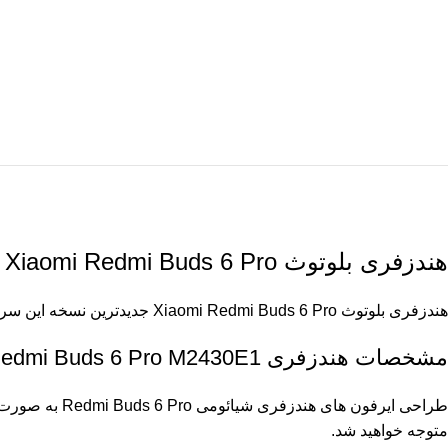
هندزفری بلوتوث Xiaomi Redmi Buds 6 Pro
هندزفری بلوتوث Xiaomi Redmi Buds 6 Pro جدید‌ترین نسخه این سری هندزفری بوده که روانه بازار شده که دارای تکنولوژی حذف نویز فعال با بهرمندی از هوش مصنوعی و درایورهای دوگانه کواکسیال است.
مشخصات هندزفری Xiaomi Redmi Buds 6 Pro M2430E1
متوجه خواهید شد.