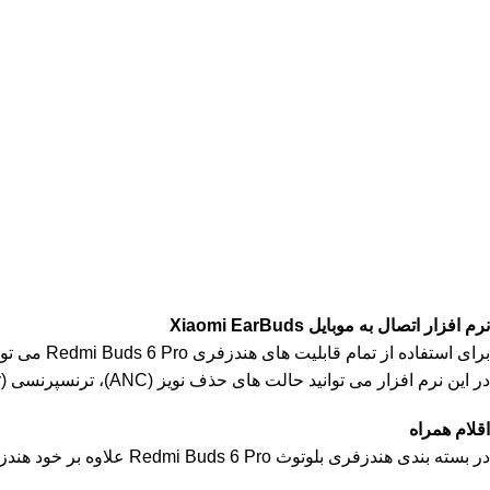
نرم افزار اتصال به موبایل Xiaomi EarBuds
برای استفاده از تمام قابلیت های هندزفری Redmi Buds 6 Pro می توانید نرم افزار اختصاصی Xiaomi Earbuds را از Google Play یا App Store دانلود کرده و روی گوشی خود نصب کنید.
در این نرم افزار می توانید حالت های حذف نویز (ANC)، ترنسپرنسی (Transparency) و اکولایزر را تنظیم کنید؛ وضعیت باتری هندزفری را ببینید و دیگر قابلیت های هندزفری را شخصی سازی کنید.
اقلام همراه
در بسته بندی هندزفری بلوتوث Redmi Buds 6 Pro علاوه بر خود هندزفری، یک کابل شارژ و 2 جفت سری سیلیکونی در سایزهای مختلف وجود دارد.