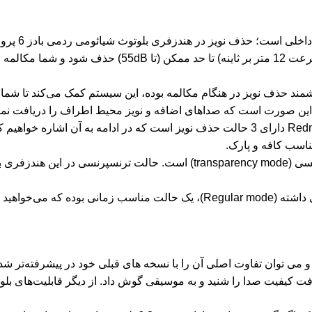
هندزفری شی
شده صداهای اطراف و حتی نویزهای ایجاد شده توسط باد (با
 ردمی بادز 6 پرو مجهز به سیستم هوشمند حذف نویز در هنگام مکالمه بوده، این سیستم کم
 به این صورت است که صداهای اضافه و نویز محیط اطراف را دریافت 
هندزفری شیائومی مدل Redmi Buds 6 Pro دارای سه حالت ترنسپرنسی (ncy mode
شیائومی Redmi Buds 6 Pro دارای بلوتوث نسخه 5.3 است و می توان تفاوت اصلی آن را با نسخه های 