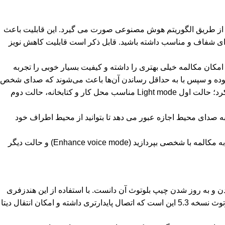
ائومی Redmi Buds 6 Pro M2430E1 دارای 3 میکروفن داخلی است؛ حذف نویز در هندزفری بلوتوث شیائومی ردمی بادز 6 پرو از طریق الگوریتم هوش مصنوعی صورت می گیرد. این قابلیت باعث
دهای با سرعت 12 متر بر ثاینه) تا حد ممکن (تا 55dB) حذف شود و شما مکالمه ای شفاف و مناسب داشته باشید. قابل ذکر است قابلیت کاهش نویز
ک می‌کند تا شما امکان مکالمه خیلی بهتری را داشته و کیفیت بسیار خوبی را تجربه
نموده و سپس با به حداقل رساندن آن‌ها باعث می‌شوند که صدای شخص
شما به خوبی به مخاطب برسد و شنیده شود. هندزفری Redmi Buds 6 Pro دارای 3 حالت حذف نویز است که در ادامه به آن اشاره خواهیم کرد؛ حالت اول Light mode مناسب محل کار و کتابخانه، حالت دوم
transpare) است. حالت ترنسپرنسی در این هندزفری به صدای محیط اجازه عبور می دهد تا بتوانید از محیط اطراف خود
حالت Transparent در این هندزفری به صورتی بوده که یک حالت عادی داشته (Regular mode)، یک حالت مناسب زمانی بوده که می‌خواهید به مکالمه با شخصی بپردازید (Enhance voice mode) و حالت دیگر
قبلی خود در پیشرفته‌تر شدن و به روز شدن چیپ بلوتوث آن دانست. با استفاده از این هندزفری
می توان تا فاصله ده متری (بدون هیچ مانعی از منبع پخش صدا) بدون افت کیفیت صدا را شنید و به موسیقی گوش داد. از دیگر قابلیت‌های بلوتوث نسخه 5.3 این است که اتصال پایدارتری داشته و امکان انتقال دیتا