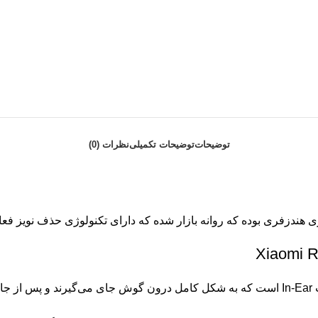
توضیحات
توضیحات تکمیلی
نظرات (0)
طراحی ایرفون های هندزفری شیائومی Redmi Buds 6 Pro به صورت In-Ear است که به شکل کامل 