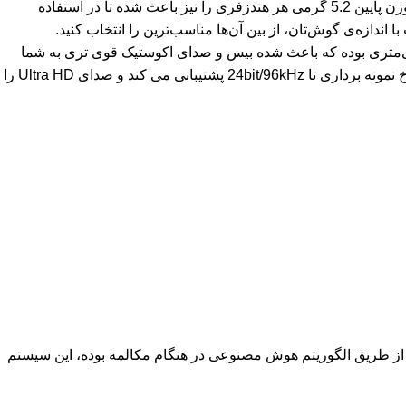
کیس هندزفری شیائومی Redmi Buds 6 Pro M2430E1 دارای ابعاد 24*21*30 میلی متر بوده وزن کلی این محصول حدود 46.5 گرم است. وزن پایین 5.2 گرمی هر هندزفری را نیز باعث شده تا در استفاده
دازه‌ی گوش‌تان، از بین آن‌ها مناسب‌ترین را انتخاب کنید.
بادز 6 پرو دارای درایور داینامیک با دیافراگم تیتانیومی با قطر 11 میلی متر و یک درایور 2 گانه سرامیکی پیزوالکتریک 6.7 میلی‌متری بوده که باعث شده بیس و صدای اکوستیک قوی تری به شما
ارائه دهد و تجربه شنیداری لذت بخشی به ارمغان بیاورد. علاوه بر آن این هندزفری دارای گواهینامه Hi-Res بوده و از کدک صوتی LDAC با نرخ نمونه برداری تا 24bit/96kHz پشتیبانی می کند و صدای Ultra HD را
ا مجهز به سیستم هوشمند حذف نویز از طریق الگوریتم هوش مصنوعی در هنگام مکالمه بوده، این سیستم