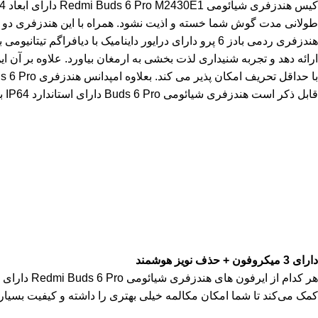
طولانی مدت گوش شما خسته و اذیت نشود. همراه با این هندزفری دو جفت
با حداقل تحریف امکان پذیر می کند. بعلاوه امپدانس هندزفری Redmi Buds 6 Pro برابر با 16 اهم است.
قابل ذکر است هندزفری شیائومی Buds 6 Pro دارای استاندارد IP64 بوده که در برابر گرد و غبار و پاشش آب مقاومت نسبی دارد.
دارای 3 میکروفون + حذف نویز هوشمند
کمک می‌کند تا شما امکان مکالمه خیلی بهتری را داشته و کیفیت بسیار 