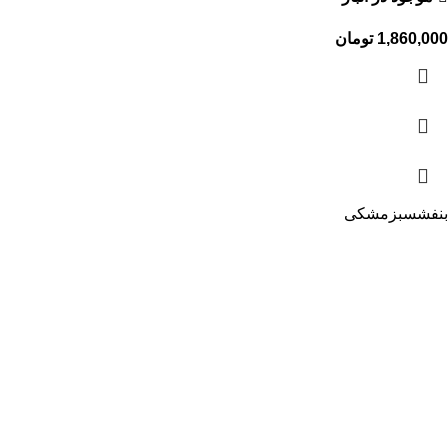
1,860,000
تومان
بنفش
سبز
مشکی