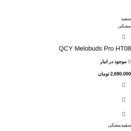
سفید
مشکی
QCY Melobuds Pro HT08
موجود در انبار
2,690,000
تومان
سفید
مشکی