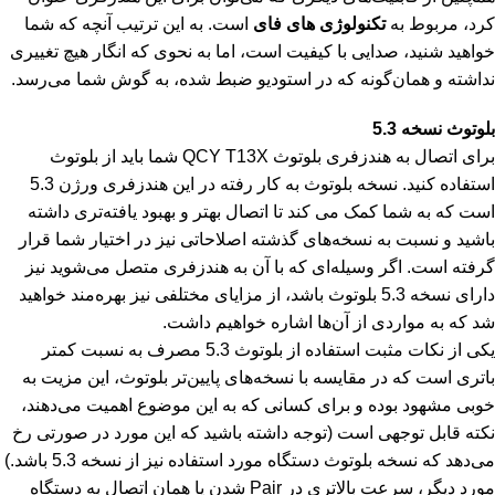
کرد، مربوط به
تکنولوژی های فای
است. به این ترتیب آنچه که شما
خواهید شنید، صدایی با کیفیت است، اما به نحوی که انگار هیچ تغییری
نداشته و همان‌گونه که در استودیو ضبط شده، به گوش شما می‌رسد.
بلوتوث نسخه 5.3
برای اتصال به هندزفری بلوتوث QCY T13X شما باید از بلوتوث
استفاده کنید. نسخه بلوتوث به کار رفته در این هندزفری ورژن 5.3
است که به شما کمک می کند تا اتصال بهتر و بهبود یافته‌تری داشته
باشید و نسبت به نسخه‌های گذشته اصلاحاتی نیز در اختیار شما قرار
گرفته است. اگر وسیله‌ای که با آن به هندزفری متصل می‌شوید نیز
دارای نسخه 5.3 بلوتوث باشد، از مزایای مختلفی نیز بهره‌مند خواهید
شد که به مواردی از آن‌ها اشاره خواهیم داشت.
یکی از نکات مثبت استفاده از بلوتوث 5.3 مصرف به نسبت کمتر
باتری است که در مقایسه با نسخه‌های پایین‌تر بلوتوث، این مزیت به
خوبی مشهود بوده و برای کسانی که به این موضوع اهمیت می‌دهند،
نکته قابل توجهی است (توجه داشته باشید که این مورد در صورتی رخ
می‌دهد که نسخه بلوتوث دستگاه مورد استفاده نیز از نسخه 5.3 باشد.)
مورد دیگر، سرعت بالاتری در Pair شدن یا همان اتصال به دستگاه