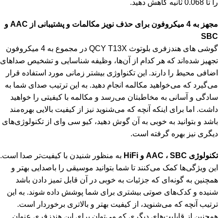
را تا 0.068 ثانیه کاهش دهید.
مجهز به 4 میکروفون برای حذف نویز مکالمات و پشتیبانی از AAC و
SBC
گوشی های هندزفری بلوتوث QCY T13X در مجموع به 4 میکروفون
تجهیز شده‌اند که هر کدام از آن‌ها، وظیفه شناسایی و تشخیص صداهای
اضافی محیط را دارند. این تکنواوژی بیشتر زمانی مورد استفاده قرار
می‌گیرد که می‌خواهید مکالمه انجام دهید. به این ترتیب صدای شما به
سادگی و آسانی به مخاطبتان می‌رسد و مکالمه با کیفیتی را خواهید
داشت. اما برای اینکه آنچه که می‌شنوید نیز از کیفیت بالایی بهره‌مند
باشد و بتوانید به خوبی به آن گوش دهید، کیو سی وای از تکنولوژی‌های
دیگری نیز بهره گرفته است.
تکنولوژی AAC ، SBC و HiFi
به منظور شنیدن با کیفیت‌تر صدا است.
این ویژگی‌ها کمک می‌کنند تا شما بتوانید موسیقی را باصدایی بهتر و
همچنین به گونه‌ای که جزئیات به خوبی در آن قابل تمیز دادن باشد
شنیده و کدک‌های صوتی بیشتری برای شما پوشش داده شوند. به این
ترتیب آنچه که می‌شنوید، از کیفیت بهتر و بالاتری برخوردار است.
همچنین از قابلیت‌های دیگری که می‌توان برای این هندزفری عنوان