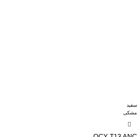
سفید
مشکی
QCY T13 ANC