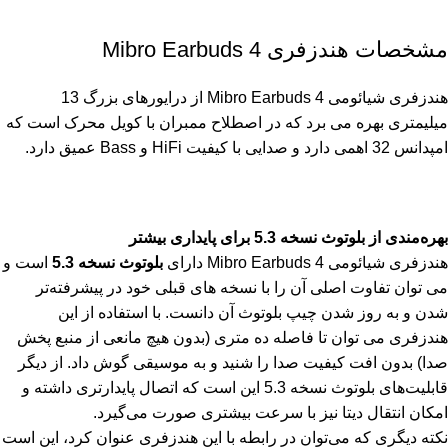
مشخصات هندزفری Mibro Earbuds 4
هندزفری شیائومی Mibro Earbuds 4 از درایورهای بزرگ 13
میلیمتری بهره می برد که در اصطلاح ممبران با کویل محرک است که
امپدانس 32 اهمی دارد و صدایی با کیفیت HiFi و Bass عمیق دارد.
بهره‌مندی از بلوتوث نسخه 5.3 برای پایداری بیشتر
هندزفری شیائومی Mibro Earbuds 4 دارای
بلوتوث نسخه 5.3
است و
می توان تفاوت اصلی آن را با نسخه های قبلی خود در پیشرفته‌تر
شدن و به روز شدن چیپ بلوتوث آن دانست. با استفاده از این
هندزفری می توان تا فاصله ده متری (بدون هیچ مانعی از منبع پخش
صدا) بدون افت کیفیت صدا را شنید و به موسیقی گوش داد. از دیگر
قابلیت‌های بلوتوث نسخه 5.3 این است که اتصال پایدارتری داشته و
امکان انتقال دیتا نیز با سرعت بیشتری صورت می‌گیرد.
نکته دیگری که می‌توان در رابطه با این هندزفری عنوان کرد، این است