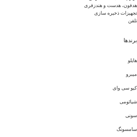
هدفون، هدست و هندزفری
تجهیزات ذخیره سازی
تلفن
برندها
هایلو
میبرو
کیو سی وای
شیائومی
سونی
سامسونگ