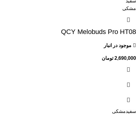
سفید
مشکی
QCY Melobuds Pro HT08
موجود در انبار
2,690,000
تومان
سفید
مشکی