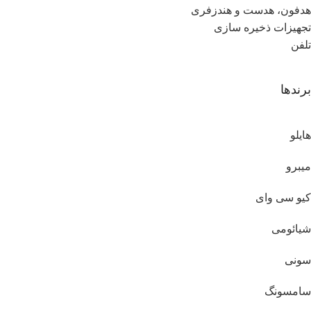
هدفون، هدست و هندزفری
تجهیزات ذخیره سازی
تلفن
برندها
هایلو
میبرو
کیو سی وای
شیائومی
سونی
سامسونگ