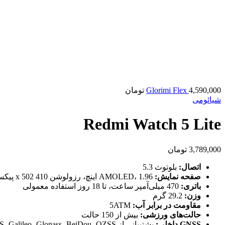
4,590,000
Glorimi Flex
تومان
شیائومی
Redmi Watch 5 Lite
3,789,000
تومان
اتصال:
بلوتوث 5.3
صفحه نمایش:
AMOLED، 1.96 اینچ، رزولوشن 410 x 502 پیکسل
باتری:
470 میلی‌آمپر ساعت، تا 18 روز استفاده معمولی
وزن:
29.2 گرم
مقاومت در برابر آب:
5ATM
حالت‌های ورزشی:
بیش از 150 حالت
GNSS داخلی:
پشتیبانی از GPS، Galileo، Glonass، BeiDou، QZSS