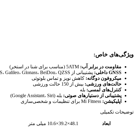
ویژگی‌های خاص:
مقاومت در برابر آب:
5ATM (مناسب برای شنا در استخر)
GNSS داخلی:
پشتیبانی از GPS، Galileo، Glonass، BeiDou، QZSS
میکروفون دوگانه:
کاهش نویز و تماس بلوتوثی
حالت‌های ورزشی:
بیش از 150 حالت ورزشی
کنترل‌های لمسی:
بله
پشتیبانی از دستیارهای صوتی:
بله (Google Assistant، Siri)
اپلیکیشن:
Mi Fitness برای تنظیمات و شخصی‌سازی
توضیحات تکمیلی
ابعاد
48.1×39.2×10.6 میلی متر