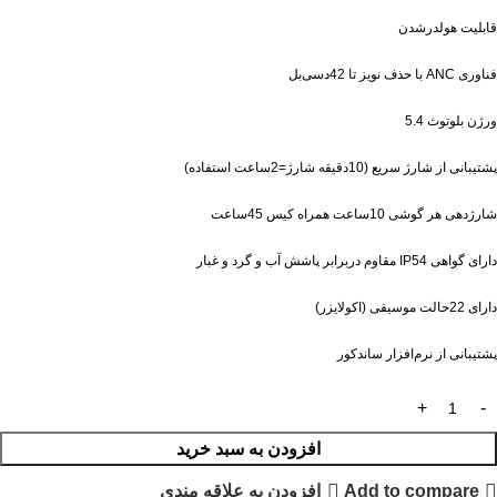
قابلیت هولدرشدن
فناوری ANC با حذف نویز تا 42دسی‌بل
ورژن بلوتوث 5.4
پشتیبانی از شارژ سریع (10دقیقه شارژ=2ساعت استفاده)
شارژدهی هر گوشی 10ساعت همراه کیس 45ساعت
دارای گواهی IP54 مقاوم دربرابر پاشش آب و گرد و غبار
دارای 22حالت موسیقی (اکولایزر)
پشتیبانی از نرم‌افزار ساندکور
افزودن به سبد خرید
Add to compare
افزودن به علاقه مندی