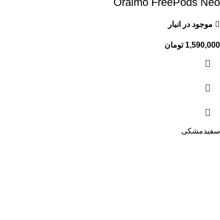
Oraimo FreePods Neo
موجود در انبار
1,590,000
تومان
سفید
مشکی