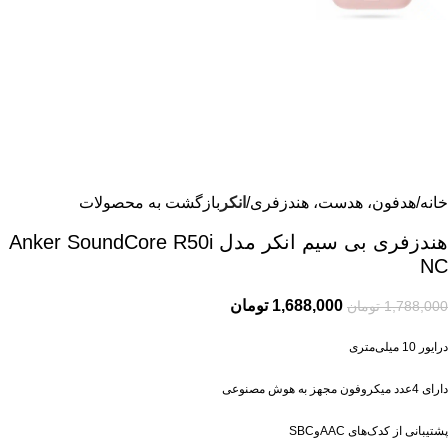
خانه
هدفون، هدست، هندزفری
انکر
بازگشت به محصولات
هندزفری بی سیم انکر مدل Anker SoundCore R50i
NC
1,688,000
تومان
1,788,000
تومان
درایور 10 میلی‌متری
دارای 4عدد میکروفون مجهز به هوش مصنوعی
پشتیبانی از کدک‌های AACوSBC