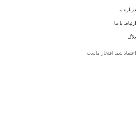
درباره ما
ارتباط با ما
بلاگ
اعتماد شما افتخار ماست
تمام حقوق برای رادمان همراه نوین توس محفوظ است.
طراحی سایت
:
علیرضا حاجی بابایی
6100 891 - 0993